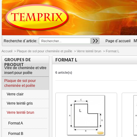
M
Recherche d´article:
Page d´accueil
Accueil
>
Plaque de sol pour cheminée et poêle
>
Verre teinté brun
>
Format L
GROUPES DE
FORMAT L
PRODUIT
Vitre de cheminée et vitre
insert pour poêle
6 article(s)
Plaque de sol pour
cheminée et poêle
Verre clair
Verre teinté gris
Verre teinté brun
Format A
Format B