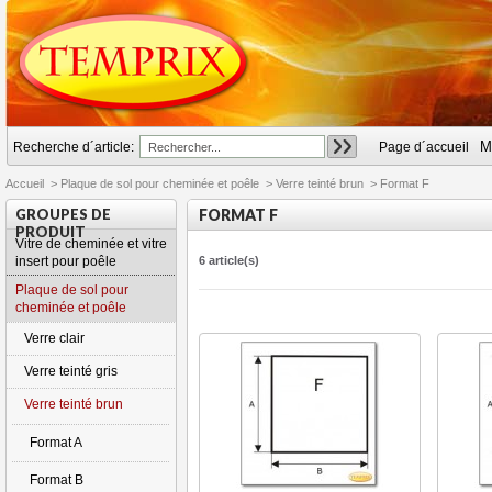
M
Recherche d´article:
Page d´accueil
Accueil
>
Plaque de sol pour cheminée et poêle
>
Verre teinté brun
>
Format F
GROUPES DE
FORMAT F
PRODUIT
Vitre de cheminée et vitre
insert pour poêle
6 article(s)
Plaque de sol pour
cheminée et poêle
Verre clair
Verre teinté gris
Verre teinté brun
Format A
Format B