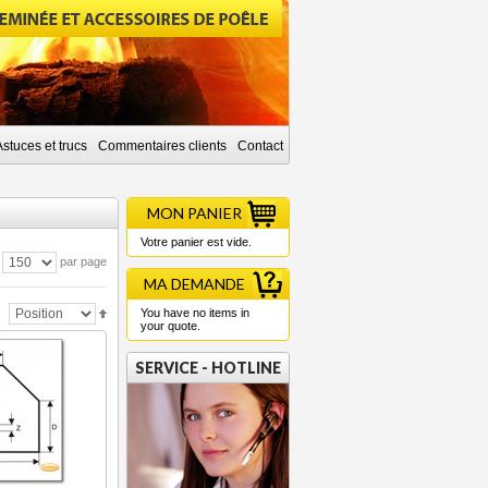
Astuces et trucs
Commentaires clients
Contact
MON PANIER
Votre panier est vide.
par page
MA DEMANDE
You have no items in
your quote.
SERVICE - HOTLINE