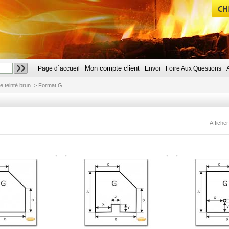
Mon compte client
Page d´accueil
Envoi
Foire Aux Questions
CHERCHER
e teinté brun
>
Format G
Afficher