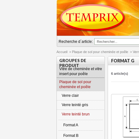
Recherche d´article:
Accueil
>
Plaque de sol pour cheminée et poêle
>
Verr
GROUPES DE
FORMAT G
PRODUIT
Vitre de cheminée et vitre
insert pour poêle
6 article(s)
Plaque de sol pour
cheminée et poêle
Verre clair
Verre teinté gris
Verre teinté brun
Format A
Format B