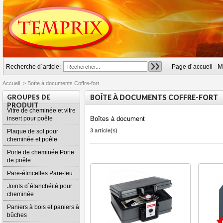
M
Recherche d´article:
Page d´accueil
Accueil
>
Boîte à documents Coffre-fort
GROUPES DE
BOÎTE À DOCUMENTS COFFRE-FORT
PRODUIT
Vitre de cheminée et vitre
insert pour poêle
Boîtes à document
3 article(s)
Plaque de sol pour
cheminée et poêle
Porte de cheminée Porte
de poêle
Pare-étincelles Pare-feu
Joints d´étanchéité pour
cheminée
Paniers à bois et paniers à
bûches