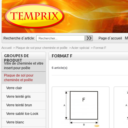
M
Recherche d´article:
Page d´accueil
Accueil
>
Plaque de sol pour cheminée et poêle
>
Acier spécial
>
Format F
GROUPES DE
FORMAT F
PRODUIT
Vitre de cheminée et vitre
insert pour poêle
6 article(s)
Plaque de sol pour
cheminée et poêle
Verre clair
Verre teinté gris
Verre teinté brun
Verre sablé Ice-Look
Verre blanc