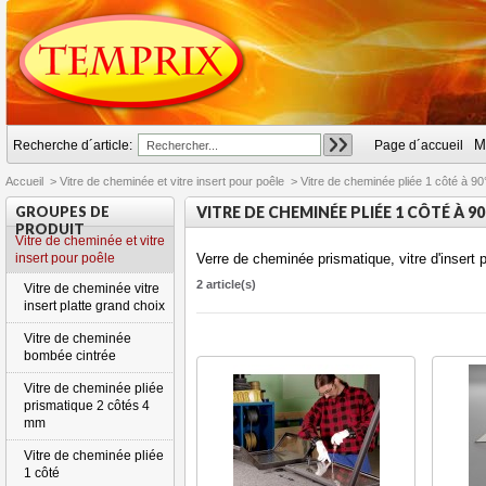
M
Recherche d´article:
Page d´accueil
Accueil
>
Vitre de cheminée et vitre insert pour poêle
>
Vitre de cheminée pliée 1 côté à 90
GROUPES DE
VITRE DE CHEMINÉE PLIÉE 1 CÔTÉ À 90
PRODUIT
Vitre de cheminée et vitre
insert pour poêle
Verre de cheminée prismatique, vitre d'insert
2 article(s)
Vitre de cheminée vitre
insert platte grand choix
Vitre de cheminée
bombée cintrée
Vitre de cheminée pliée
prismatique 2 côtés 4
mm
Vitre de cheminée pliée
1 côté