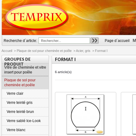
M
Recherche d´article:
Page d´accueil
Accueil
>
Plaque de sol pour cheminée et poêle
>
Acier, gris
>
Format I
GROUPES DE
FORMAT I
PRODUIT
Vitre de cheminée et vitre
insert pour poêle
6 article(s)
Plaque de sol pour
cheminée et poêle
Verre clair
Verre teinté gris
Verre teinté brun
Verre sablé Ice-Look
Verre blanc