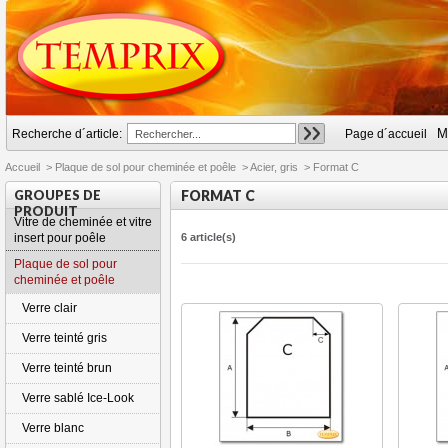
M
Recherche d´article:
Page d´accueil
Accueil
>
Plaque de sol pour cheminée et poêle
>
Acier, gris
>
Format C
GROUPES DE
FORMAT C
PRODUIT
Vitre de cheminée et vitre
insert pour poêle
6 article(s)
Plaque de sol pour
cheminée et poêle
Verre clair
Verre teinté gris
Verre teinté brun
Verre sablé Ice-Look
Verre blanc