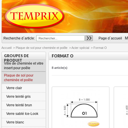
M
Recherche d´article:
Page d´accueil
Accueil
>
Plaque de sol pour cheminée et poêle
>
Acier spécial
>
Format O
GROUPES DE
FORMAT O
PRODUIT
Vitre de cheminée et vitre
insert pour poêle
8 article(s)
Plaque de sol pour
cheminée et poêle
Verre clair
Verre teinté gris
Verre teinté brun
Verre sablé Ice-Look
Verre blanc