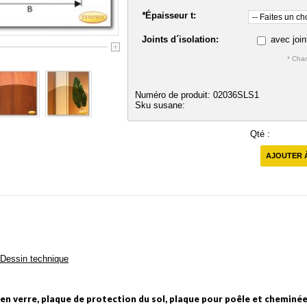
*
Épaisseur t:
Joints d´isolation:
avec join
* Cham
Numéro de produit: 02036SLS1
Sku susane:
Qté :
AJOUTER 
Dessin technique
 en verre, plaque de protection du sol, plaque pour poêle et cheminé