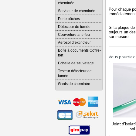
cheminée
Pour chaque po
Serviteur de cheminée
immédiatement e
Porte bûches
Détecteur de fumée
Si la plaque d
toujours un des
Couverture anti-feu
sur mesure.
Aérosol d’extincteur
Boîte à documents Coffre-
fort
Vous pourriez é
Échelle de sauvetage
Testeur détecteur de
fumée
Gants de cheminée
Joint d'isola
sol