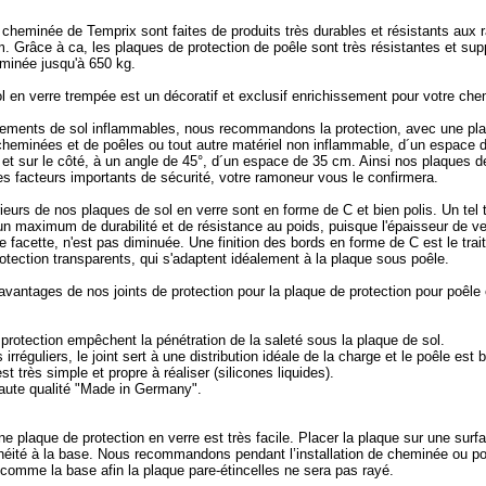
cheminée de Temprix sont faites de produits très durables et résistants aux 
 Grâce à ca, les plaques de protection de poêle sont très résistantes et sup
minée jusqu'à 650 kg.
l en verre trempée est un décoratif et exclusif enrichissement pour votre che
ements de sol inflammables, nous recommandons la protection, avec une pla
 cheminées et de poêles ou tout autre matériel non inflammable, d´un espace
 et sur le côté, à un angle de 45°, d´un espace de 35 cm. Ainsi nos plaques d
es facteurs importants de sécurité, votre ramoneur vous le confirmera.
ieurs de nos plaques de sol en verre sont en forme de C et bien polis. Un tel 
un maximum de durabilité et de résistance au poids, puisque l'épaisseur de ver
 facette, n'est pas diminuée. Une finition des bords en forme de C est le trai
rotection transparents, qui s'adaptent idéalement à la plaque sous poêle.
avantages de nos joints de protection pour la plaque de protection pour poêle
 protection empêchent la pénétration de la saleté sous la plaque de sol.
irréguliers, le joint sert à une distribution idéale de la charge et le poêle est b
t très simple et propre à réaliser (silicones liquides).
haute qualité "Made in Germany".
e plaque de protection en verre est très facile. Placer la plaque sur une surfa
chéité à la base. Nous recommandons pendant l’installation de cheminée ou p
comme la base afin la plaque pare-étincelles ne sera pas rayé.