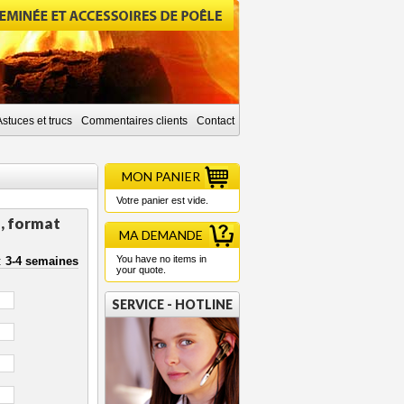
Astuces et trucs
Commentaires clients
Contact
MON PANIER
Votre panier est vide.
n, format
MA DEMANDE
You have no items in
n:
3-4 semaines
your quote.
SERVICE - HOTLINE