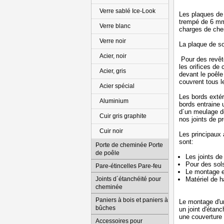
Verre sablé Ice-Look
Les plaques de 
trempé de 6 mm.
Verre blanc
charges de che
Verre noir
La plaque de so
Acier, noir
Pour des revêt
les orifices de
Acier, gris
devant le poêle
couvrent tous l
Acier spécial
Les bords extér
Aluminium
bords entraine 
d´un meulage de
Cuir gris graphite
nos joints de p
Cuir noir
Les principaux 
sont:
Porte de cheminée Porte
de poêle
Les joints de
Pour des sols 
Pare-étincelles Pare-feu
Le montage es
Joints d´étanchéité pour
Matériel de 
cheminée
Paniers à bois et paniers à
Le montage d'un
bûches
un joint d'étan
une couverture 
Accessoires pour