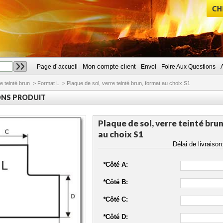
Mon compte client
Page d´accueil
Envoi
Foire Aux Questions
CHERCHER
e teinté brun
>
Format L
>
Plaque de sol, verre teinté brun, format au choix S1
ONS PRODUIT
Plaque de sol, verre teinté bru
au choix S1
Délai de livraiso
*
Côté A:
*
Côté B:
*
Côté C:
*
Côté D: