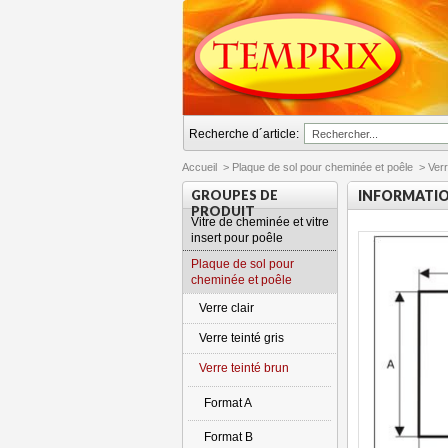
Recherche d´article:
Accueil
>
Plaque de sol pour cheminée et poêle
>
Verr
GROUPES DE
INFORMATI
PRODUIT
Vitre de cheminée et vitre
insert pour poêle
Plaque de sol pour
cheminée et poêle
Verre clair
Verre teinté gris
Verre teinté brun
Format A
Format B