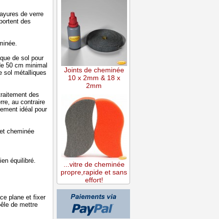
rayures de verre
portent des
minée.
que de sol pour
 de 50 cm minimal
Joints de cheminée
e sol métalliques
10 x 2mm & 18 x
2mm
traitement des
re, au contraire
tement idéal pour
 et cheminée
ien équilibré.
...vitre de cheminée
propre,rapide et sans
effort!
ce plane et fixer
oêle de mettre