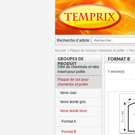
Recherche d´article:
Accueil
>
Plaque de sol pour cheminée et poêle
>
Verr
GROUPES DE
FORMAT B
PRODUIT
Vitre de cheminée et vitre
insert pour poêle
7 article(s)
Plaque de sol pour
cheminée et poêle
Verre clair
Verre teinté gris
Verre teinté brun
Format A
Format B