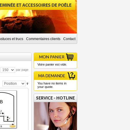
Astuces et trucs
Commentaires clients
Contact
MON PANIER
Votre panier est vide.
par page
MA DEMANDE
You have no items in
your quote.
SERVICE - HOTLINE