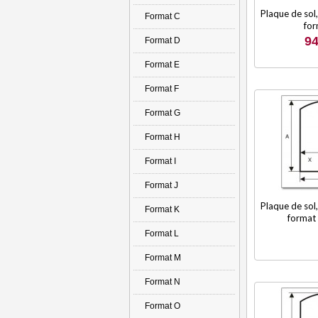
Plaque de sol,
Format C
for
94
Format D
Format E
Format F
Format G
Format H
Format I
Format J
Plaque de sol,
Format K
format 
Format L
Format M
Format N
Format O