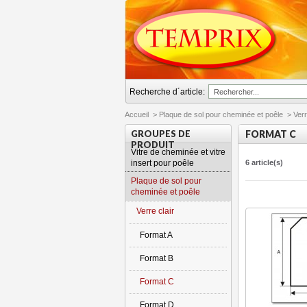
Recherche d´article:
Accueil
>
Plaque de sol pour cheminée et poêle
>
Verr
GROUPES DE
FORMAT C
PRODUIT
Vitre de cheminée et vitre
insert pour poêle
6 article(s)
Plaque de sol pour
cheminée et poêle
Verre clair
Format A
Format B
Format C
Format D