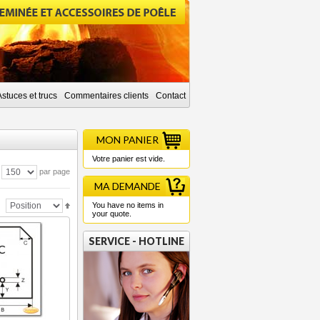
Astuces et trucs
Commentaires clients
Contact
MON PANIER
Votre panier est vide.
par page
MA DEMANDE
You have no items in
your quote.
SERVICE - HOTLINE