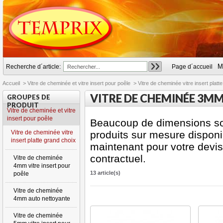
M
Recherche d´article:
Page d´accueil
Accueil
>
Vitre de cheminée et vitre insert pour poêle
>
Vitre de cheminée vitre insert platt
VITRE DE CHEMINÉE 3MM
GROUPES DE
PRODUIT
Vitre de cheminée et vitre
insert pour poêle
Beaucoup de dimensions so
Vitre de cheminée vitre
produits sur mesure disponi
insert platte grand choix
maintenant pour votre devis
contractuel.
Vitre de cheminée
4mm vitre insert pour
13 article(s)
poêle
Vitre de cheminée
4mm auto nettoyante
Vitre de cheminée