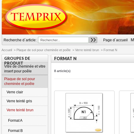
M
Recherche d´article:
Page d´accueil
Accueil
>
Plaque de sol pour cheminée et poêle
>
Verre teinté brun
>
Format N
GROUPES DE
FORMAT N
PRODUIT
Vitre de cheminée et vitre
insert pour poêle
8 article(s)
Plaque de sol pour
cheminée et poêle
Verre clair
Verre teinté gris
Verre teinté brun
Format A
Format B