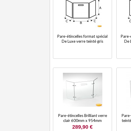
Pare-étincelles format spécial
Pare-é
De Luxe verre teinté gris
De 
Pare-étincelles Brilliant verre
Pare-é
clair 600mm x 954mm
tein
289,90 €