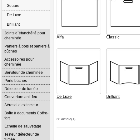
Square
De Luxe
Brilliant
Joints d´étanchéité pour
Alfa
Classic
cheminée
Paniers à bois et paniers à
bûches
Accessoires pour
cheminée
Serviteur de cheminée
Porte bûches
Détecteur de fumée
De Luxe
Brilliant
Couverture anti-feu
Aérosol d’extincteur
Boîte à documents Coffre-
fort
80 article(s)
Échelle de sauvetage
Testeur détecteur de
fumée