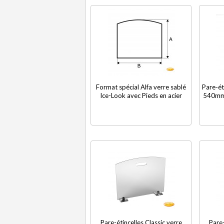
Format spécial Alfa verre sablé
Pare-éti
Ice-Look avec Pieds en acier
540mm 
Pare-étincelles Classic verre
Pare-