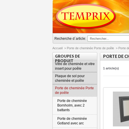
Recherche d´article:
Accueil
>
Porte de cheminée Porte de poêle
>
Porte d
GROUPES DE
PORTE DE C
PRODUIT
Vitre de cheminée et vitre
insert pour poêle
1 article(s)
Plaque de sol pour
cheminée et poêle
Porte de cheminée Porte
de poêle
Porte de cheminée
Bornholm, avec 2
battants
Porte de cheminée
Gotland avec arc