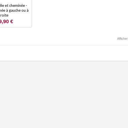
le et cheminée -
née à gauche ou à
roite
9,90 €
Afficher