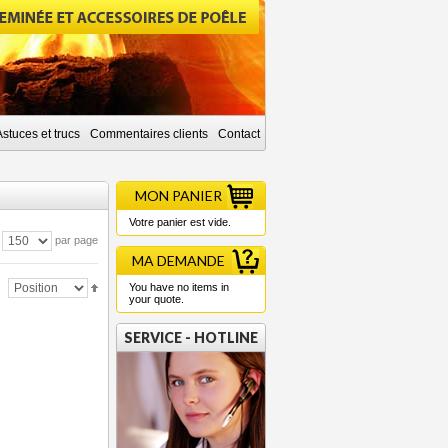
Astuces et trucs
Commentaires clients
Contact
MON PANIER
Votre panier est vide.
par page
MA DEMANDE
You have no items in
your quote.
SERVICE - HOTLINE