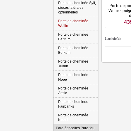
Porte de cheminée Sylt,
Porte de poê
pièces latérales
Wollin - poig
optionnelles
d
Porte de cheminée
43
Wollin
Porte de cheminée
1 article(s)
Baltrum
Porte de cheminée
Borkum
Porte de cheminée
Yukon
Porte de cheminée
Hope
Porte de cheminée
Arctic
Porte de cheminée
Fairbanks
Porte de cheminée
Kenai
Pare-étincelles Pare-feu