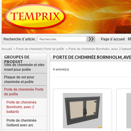
M
Recherche d´article:
Page d´accueil
Accueil
>
Porte de cheminée Porte de poêle
>
Porte de cheminée Bornholm, avec 2 battan
GROUPES DE
PORTE DE CHEMINÉE BORNHOLM, AVE
PRODUIT
Vitre de cheminée et vitre
insert pour poêle
4 article(s)
Plaque de sol pour
cheminée et poêle
Porte de cheminée Porte
de poêle
Porte de cheminée
Bornholm, avec 2
battants
Porte de cheminée
Gotland avec arc