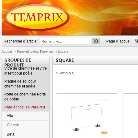
M
Recherche d´article:
Page d´accueil
Accueil
>
Pare-étincelles Pare-feu
>
Square
GROUPES DE
SQUARE
PRODUIT
Vitre de cheminée et vitre
insert pour poêle
16 article(s)
Plaque de sol pour
cheminée et poêle
Porte de cheminée Porte
de poêle
Pare-étincelles Pare-feu
Alfa
Classic
Beta