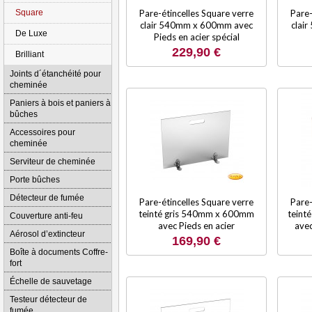
Square
Pare-étincelles Square verre
Pare-
clair 540mm x 600mm avec
clai
De Luxe
Pieds en acier spécial
229,90 €
Brilliant
Joints d´étanchéité pour
cheminée
Paniers à bois et paniers à
bûches
Accessoires pour
cheminée
Serviteur de cheminée
Porte bûches
Détecteur de fumée
Pare-étincelles Square verre
Pare-
teinté gris 540mm x 600mm
teint
Couverture anti-feu
avec Pieds en acier
avec
Aérosol d’extincteur
169,90 €
Boîte à documents Coffre-
fort
Échelle de sauvetage
Testeur détecteur de
fumée