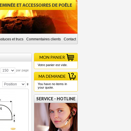
Astuces et trucs
Commentaires clients
Contact
MON PANIER
Votre panier est vide.
par page
MA DEMANDE
You have no items in
your quote.
SERVICE - HOTLINE