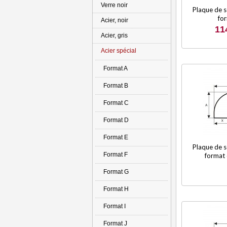
Verre noir
Plaque de so
fo
Acier, noir
11
Acier, gris
Acier spécial
Format A
Format B
Format C
Format D
Format E
Plaque de so
Format F
format 
Format G
Format H
Format I
Format J