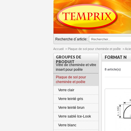
Recherche d´article:
Accueil
>
Plaque de sol pour cheminée et poêle
>
Acie
GROUPES DE
FORMAT N
PRODUIT
Vitre de cheminée et vitre
insert pour poêle
8 article(s)
Plaque de sol pour
cheminée et poêle
Verre clair
Verre teinté gris
Verre teinté brun
Verre sablé Ice-Look
Verre blanc