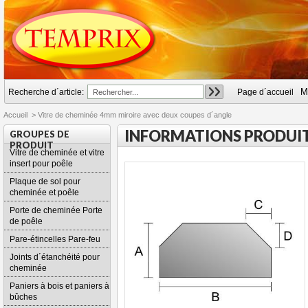
M
Recherche d´article:
Page d´accueil
Accueil
>
Vitre de cheminée 4mm miroire avec deux coupes d´angle
INFORMATIONS PRODUI
GROUPES DE
PRODUIT
Vitre de cheminée et vitre
insert pour poêle
Plaque de sol pour
cheminée et poêle
Porte de cheminée Porte
de poêle
Pare-étincelles Pare-feu
Joints d´étanchéité pour
cheminée
Paniers à bois et paniers à
bûches