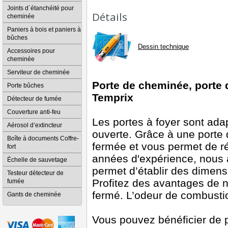
Joints d´étanchéité pour
Détails
cheminée
Paniers à bois et paniers à
bûches
Dessin technique
Accessoires pour
cheminée
Serviteur de cheminée
Porte de cheminée, porte 
Porte bûches
Temprix
Détecteur de fumée
Couverture anti-feu
Les portes à foyer sont ada
Aérosol d’extincteur
ouverte. Grâce à une porte
Boîte à documents Coffre-
fermée et vous permet de r
fort
années d'expérience, nous
Échelle de sauvetage
permet d’établir des dimens
Testeur détecteur de
Profitez des avantages de 
fumée
fermé. L’odeur de combusti
Gants de cheminée
Vous pouvez bénéficier de 