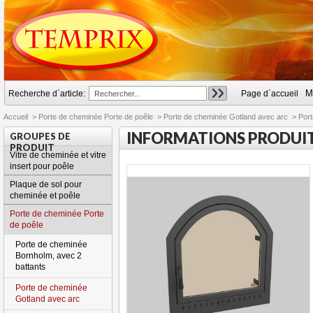
M
Recherche d´article:
Page d´accueil
Accueil
>
Porte de cheminée Porte de poêle
>
Porte de cheminée Gotland avec arc
>
Port
INFORMATIONS PRODUI
GROUPES DE
PRODUIT
Vitre de cheminée et vitre
insert pour poêle
Plaque de sol pour
cheminée et poêle
Porte de cheminée Porte
de poêle
Porte de cheminée
Bornholm, avec 2
battants
Porte de cheminée
Gotland avec arc