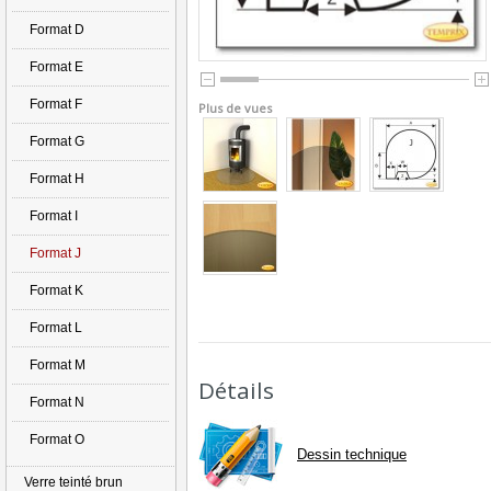
Format D
Format E
Format F
Plus de vues
Format G
Format H
Format I
Format J
Format K
Format L
Format M
Détails
Format N
Format O
Dessin technique
Verre teinté brun