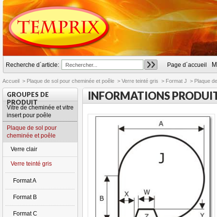
M
Recherche d´article:
Page d´accueil
Accueil
>
Plaque de sol pour cheminée et poêle
>
Verre teinté gris
>
Format J
>
Plaque de 
INFORMATIONS PRODUI
GROUPES DE
PRODUIT
Vitre de cheminée et vitre
insert pour poêle
Plaque de sol pour
cheminée et poêle
Verre clair
Verre teinté gris
Format A
Format B
Format C