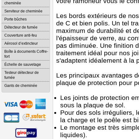
votre ramoneur vous le conf
cheminée
Serviteur de cheminée
Les bords extérieurs de nos
Porte bûches
de C et bien polis. Un tel t
Détecteur de fumée
maximum de durabilité et de
Couverture anti-feu
l'épaisseur de verre, au con
Aérosol d’extincteur
pas diminuée. Une finition 
Boîte à documents Coffre-
traitement idéal pour nos jo
fort
s'adaptent idéalement à la 
Échelle de sauvetage
Testeur détecteur de
Les principaux avantages de
fumée
plaque de protection pour p
Gants de cheminée
Les joints de protection e
sous la plaque de sol.
Pour des sols irréguliers, l
la charge et le poêle est bi
Le montage est très simple 
liquides).