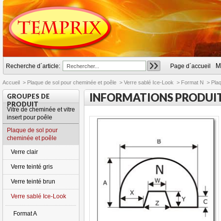
M
Recherche d´article:
Page d´accueil
Accueil
>
Plaque de sol pour cheminée et poêle
>
Verre sablé Ice-Look
>
Format N
>
Plaq
INFORMATIONS PRODUI
GROUPES DE
PRODUIT
Vitre de cheminée et vitre
insert pour poêle
Plaque de sol pour
cheminée et poêle
Verre clair
Verre teinté gris
Verre teinté brun
Verre sablé Ice-Look
Format A