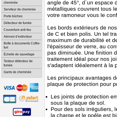
angle de 45°, d´un espace d
cheminée
métalliques couvrent tous le
Serviteur de cheminée
votre ramoneur vous le conf
Porte bûches
Détecteur de fumée
Les bords extérieurs de nos
Couverture anti-feu
de C et bien polis. Un tel t
Aérosol d’extincteur
maximum de durabilité et de
Boîte à documents Coffre-
l'épaisseur de verre, au con
fort
pas diminuée. Une finition 
Échelle de sauvetage
traitement idéal pour nos jo
Testeur détecteur de
s'adaptent idéalement à la 
fumée
Gants de cheminée
Les principaux avantages de
plaque de protection pour p
Les joints de protection e
sous la plaque de sol.
Pour des sols irréguliers, l
la charge et le poêle est bi