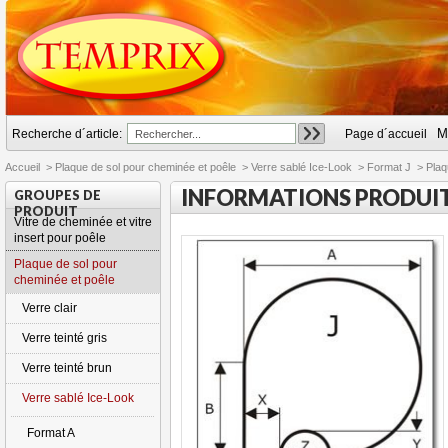
M
Recherche d´article:
Page d´accueil
Accueil
>
Plaque de sol pour cheminée et poêle
>
Verre sablé Ice-Look
>
Format J
>
Plaq
INFORMATIONS PRODUI
GROUPES DE
PRODUIT
Vitre de cheminée et vitre
insert pour poêle
Plaque de sol pour
cheminée et poêle
Verre clair
Verre teinté gris
Verre teinté brun
Verre sablé Ice-Look
Format A