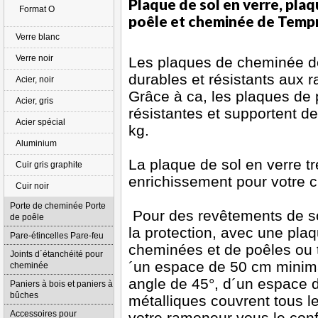
Plaque de sol en verre, plaq
Format O
poêle et cheminée de Temp
Verre blanc
Verre noir
Les plaques de cheminée de 
durables et résistants aux 
Acier, noir
Grâce à ca, les plaques de 
Acier, gris
résistantes et supportent 
Acier spécial
kg.
Aluminium
La plaque de sol en verre tr
Cuir gris graphite
enrichissement pour votre 
Cuir noir
Porte de cheminée Porte
Pour des revêtements de s
de poêle
la protection, avec une plaq
Pare-étincelles Pare-feu
cheminées et de poêles ou t
Joints d´étanchéité pour
´un espace de 50 cm minimal
cheminée
angle de 45°, d´un espace d
Paniers à bois et paniers à
bûches
métalliques couvrent tous le
Accessoires pour
votre ramoneur vous le conf