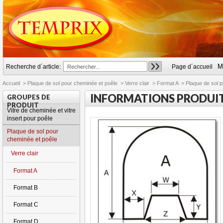
M
Recherche d´article:
Page d´accueil
Accueil
>
Plaque de sol pour cheminée et poêle
>
Verre clair
>
Format A
>
Plaque de sol p
INFORMATIONS PRODUI
GROUPES DE
PRODUIT
Vitre de cheminée et vitre
insert pour poêle
Plaque de sol pour
cheminée et poêle
Verre clair
Format A
Format B
Format C
Format D