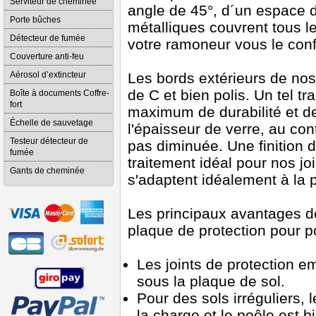
Serviteur de cheminée
angle de 45°, d´un espace d
Porte bûches
métalliques couvrent tous le
Détecteur de fumée
votre ramoneur vous le conf
Couverture anti-feu
Aérosol d’extincteur
Les bords extérieurs de nos
de C et bien polis. Un tel t
Boîte à documents Coffre-
fort
maximum de durabilité et de
Échelle de sauvetage
l'épaisseur de verre, au con
Testeur détecteur de
pas diminuée. Une finition 
fumée
traitement idéal pour nos jo
Gants de cheminée
s'adaptent idéalement à la 
Les principaux avantages de
plaque de protection pour p
Les joints de protection e
sous la plaque de sol.
Pour des sols irréguliers, l
la charge et le poêle est bi