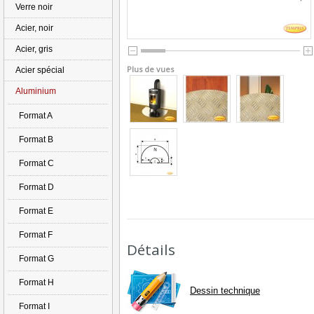
Verre noir
Acier, noir
Acier, gris
Plus de vues
Acier spécial
Aluminium
Format A
Format B
Format C
Format D
Format E
Format F
Détails
Format G
Format H
Dessin technique
Format I