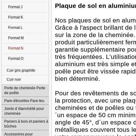
Plaque de sol en alumini
Format J
Format K
Nos plaques de sol en alum
Grâce à l'aspect brillant de
Format L
sur la zone de la cheminée. 
Format M
produit particulièrement fer
garantie supplémentaire po
Format N
très fréquentées. L’utilisat
Format O
aluminium est très simple et
poêle peut être vissée rapi
Cuir gris graphite
bien déterminé.
Cuir noir
Porte de cheminée Porte
Pour des revêtements de s
de poêle
la protection, avec une plaq
Pare-étincelles Pare-feu
cheminées et de poêles ou t
Joints d´étanchéité pour
cheminée
´un espace de 50 cm minimu
angle de 45°, d´un espace d
Paniers à bois et paniers à
bûches
métalliques couvrent tous le
Accessoires pour