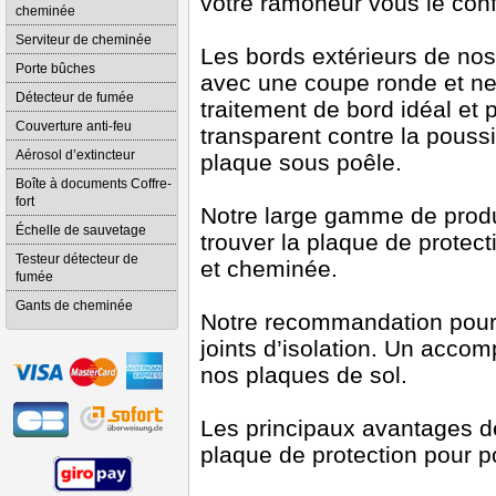
votre ramoneur vous le conf
cheminée
Serviteur de cheminée
Les bords extérieurs de no
Porte bûches
avec une coupe ronde et nett
Détecteur de fumée
traitement de bord idéal et p
Couverture anti-feu
transparent contre la pouss
Aérosol d’extincteur
plaque sous poêle.
Boîte à documents Coffre-
fort
Notre large gamme de produi
Échelle de sauvetage
trouver la plaque de protect
Testeur détecteur de
et cheminée.
fumée
Gants de cheminée
Notre recommandation pour
joints d’isolation. Un acco
nos plaques de sol.
Les principaux avantages de
plaque de protection pour p