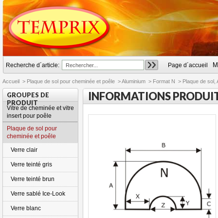
M
Recherche d´article:
Page d´accueil
Accueil
>
Plaque de sol pour cheminée et poêle
>
Aluminium
>
Format N
>
Plaque de sol,
INFORMATIONS PRODUI
GROUPES DE
PRODUIT
Vitre de cheminée et vitre
insert pour poêle
Plaque de sol pour
cheminée et poêle
Verre clair
Verre teinté gris
Verre teinté brun
Verre sablé Ice-Look
Verre blanc