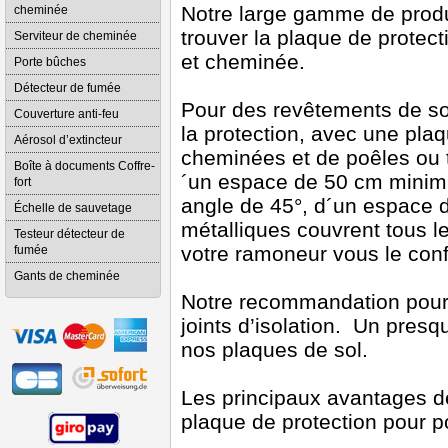
Notre large gamme de produi
cheminée
trouver la plaque de protect
Serviteur de cheminée
et cheminée.
Porte bûches
Détecteur de fumée
Pour des revêtements de s
Couverture anti-feu
la protection, avec une plaq
Aérosol d’extincteur
cheminées et de poêles ou t
Boîte à documents Coffre-
´un espace de 50 cm minimal
fort
angle de 45°, d´un espace d
Échelle de sauvetage
métalliques couvrent tous le
Testeur détecteur de
votre ramoneur vous le conf
fumée
Gants de cheminée
Notre recommandation pour
joints d’isolation. Un pre
nos plaques de sol.
Les principaux avantages de
plaque de protection pour p