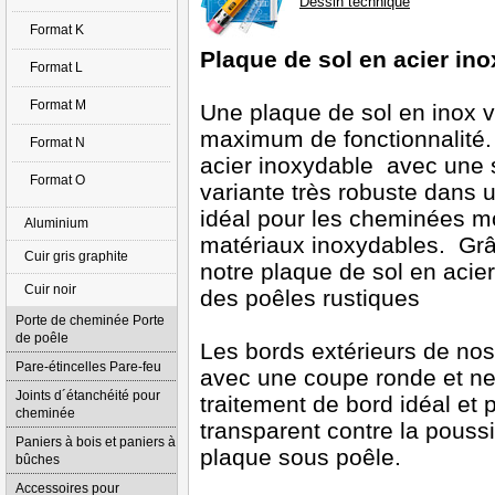
Dessin technique
Format K
Plaque de sol en acier in
Format L
Format M
Une plaque de sol en inox v
maximum de fonctionnalité. 
Format N
acier inoxydable avec une s
Format O
variante très robuste dans 
idéal pour les cheminées m
Aluminium
matériaux inoxydables. Grâc
Cuir gris graphite
notre plaque de sol en acie
Cuir noir
des poêles rustiques
Porte de cheminée Porte
de poêle
Les bords extérieurs de no
Pare-étincelles Pare-feu
avec une coupe ronde et nett
Joints d´étanchéité pour
traitement de bord idéal et p
cheminée
transparent contre la pouss
Paniers à bois et paniers à
plaque sous poêle.
bûches
Accessoires pour