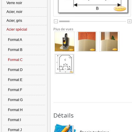
Verre noir
Acier, noir
Acier, gris
Plus de vues
Acier spécial
Format A
Format B
Format C
Format D
Format E
Format F
Format G
Format H
Détails
Format I
Format J