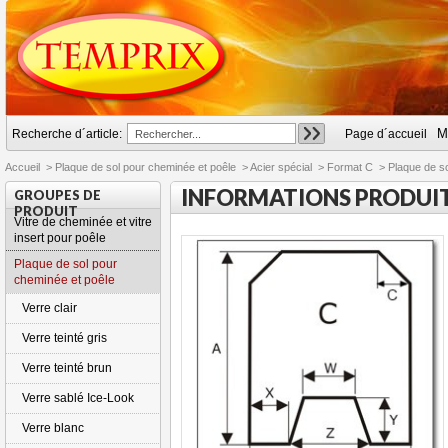
M
Recherche d´article:
Page d´accueil
Accueil
>
Plaque de sol pour cheminée et poêle
>
Acier spécial
>
Format C
>
Plaque de so
INFORMATIONS PRODUI
GROUPES DE
PRODUIT
Vitre de cheminée et vitre
insert pour poêle
Plaque de sol pour
cheminée et poêle
Verre clair
Verre teinté gris
Verre teinté brun
Verre sablé Ice-Look
Verre blanc