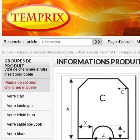
M
Recherche d´article:
Page d´accueil
Accueil
>
Plaque de sol pour cheminée et poêle
>
Acier spécial
>
Format C
>
Plaque de so
INFORMATIONS PRODUI
GROUPES DE
PRODUIT
Vitre de cheminée et vitre
insert pour poêle
Plaque de sol pour
cheminée et poêle
Verre clair
Verre teinté gris
Verre teinté brun
Verre sablé Ice-Look
Verre blanc