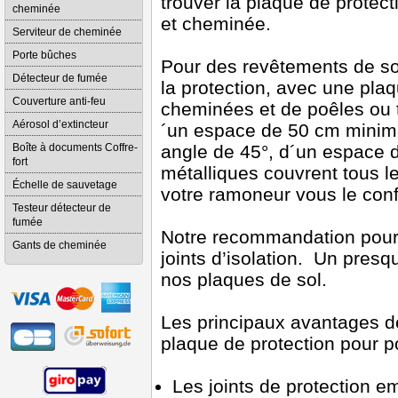
trouver la plaque de protect
cheminée
et cheminée.
Serviteur de cheminée
Porte bûches
Pour des revêtements de s
Détecteur de fumée
la protection, avec une plaq
Couverture anti-feu
cheminées et de poêles ou t
Aérosol d’extincteur
´un espace de 50 cm minimal
Boîte à documents Coffre-
angle de 45°, d´un espace d
fort
métalliques couvrent tous le
Échelle de sauvetage
votre ramoneur vous le conf
Testeur détecteur de
fumée
Notre recommandation pour
Gants de cheminée
joints d’isolation. Un pre
nos plaques de sol.
Les principaux avantages de
plaque de protection pour p
Les joints de protection e