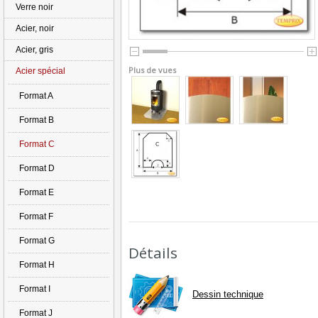
Verre noir
Acier, noir
Acier, gris
Plus de vues
Acier spécial
Format A
Format B
Format C
Format D
Format E
Format F
Format G
Détails
Format H
Format I
Dessin technique
Format J