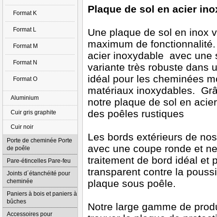
Plaque de sol en acier in
Format K
Format L
Une plaque de sol en inox v
maximum de fonctionnalité. 
Format M
acier inoxydable avec une s
Format N
variante très robuste dans 
idéal pour les cheminées m
Format O
matériaux inoxydables. Grâc
Aluminium
notre plaque de sol en acie
des poêles rustiques
Cuir gris graphite
Cuir noir
Les bords extérieurs de no
Porte de cheminée Porte
avec une coupe ronde et nett
de poêle
traitement de bord idéal et p
Pare-étincelles Pare-feu
transparent contre la pouss
Joints d´étanchéité pour
cheminée
plaque sous poêle.
Paniers à bois et paniers à
bûches
Notre large gamme de produi
Accessoires pour