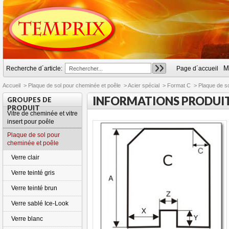
M
Recherche d´article:
Page d´accueil
Accueil
>
Plaque de sol pour cheminée et poêle
>
Acier spécial
>
Format C
>
Plaque de so
INFORMATIONS PRODUI
GROUPES DE
PRODUIT
Vitre de cheminée et vitre
insert pour poêle
Plaque de sol pour
cheminée et poêle
Verre clair
Verre teinté gris
Verre teinté brun
Verre sablé Ice-Look
Verre blanc