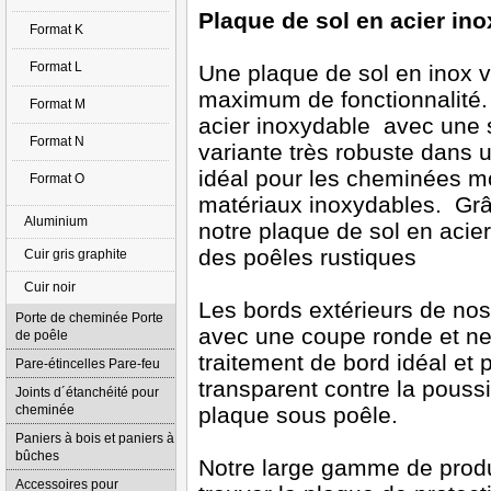
Plaque de sol en acier in
Format K
Format L
Une plaque de sol en inox v
maximum de fonctionnalité. 
Format M
acier inoxydable avec une s
Format N
variante très robuste dans 
idéal pour les cheminées m
Format O
matériaux inoxydables. Grâc
Aluminium
notre plaque de sol en acie
des poêles rustiques
Cuir gris graphite
Cuir noir
Les bords extérieurs de no
Porte de cheminée Porte
avec une coupe ronde et nett
de poêle
traitement de bord idéal et p
Pare-étincelles Pare-feu
transparent contre la pouss
Joints d´étanchéité pour
cheminée
plaque sous poêle.
Paniers à bois et paniers à
bûches
Notre large gamme de produi
Accessoires pour