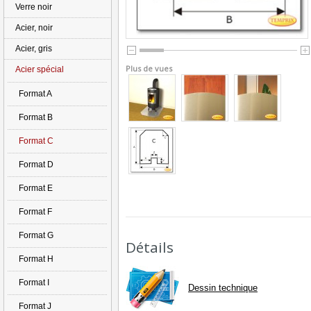
Verre noir
Acier, noir
Acier, gris
Plus de vues
Acier spécial
Format A
Format B
Format C
Format D
Format E
Format F
Format G
Détails
Format H
Format I
Dessin technique
Format J