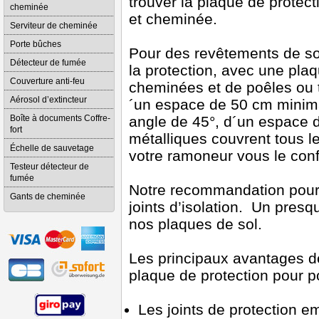
trouver la plaque de protect
cheminée
et cheminée.
Serviteur de cheminée
Porte bûches
Pour des revêtements de s
Détecteur de fumée
la protection, avec une plaq
Couverture anti-feu
cheminées et de poêles ou t
Aérosol d’extincteur
´un espace de 50 cm minimal
Boîte à documents Coffre-
angle de 45°, d´un espace d
fort
métalliques couvrent tous le
Échelle de sauvetage
votre ramoneur vous le conf
Testeur détecteur de
fumée
Notre recommandation pour
Gants de cheminée
joints d’isolation. Un pre
nos plaques de sol.
Les principaux avantages de
plaque de protection pour p
Les joints de protection e