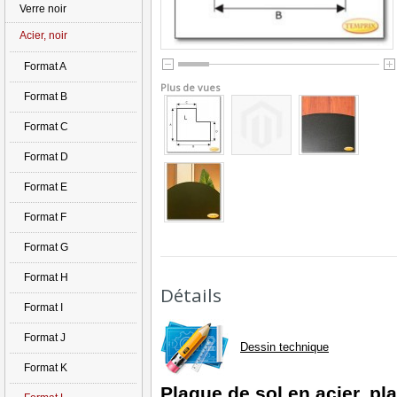
Verre noir
Acier, noir
Format A
Plus de vues
Format B
Format C
Format D
Format E
Format F
Format G
Format H
Détails
Format I
Format J
Dessin technique
Format K
Plaque de sol en acier, pl