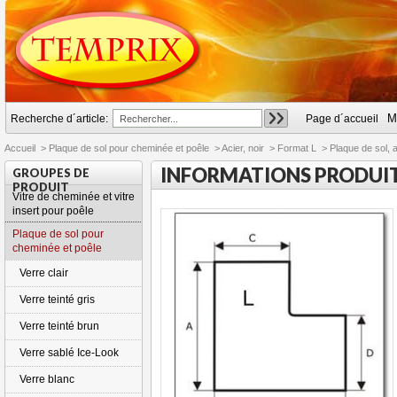
M
Recherche d´article:
Page d´accueil
Accueil
>
Plaque de sol pour cheminée et poêle
>
Acier, noir
>
Format L
>
Plaque de sol, 
INFORMATIONS PRODUI
GROUPES DE
PRODUIT
Vitre de cheminée et vitre
insert pour poêle
Plaque de sol pour
cheminée et poêle
Verre clair
Verre teinté gris
Verre teinté brun
Verre sablé Ice-Look
Verre blanc