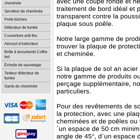
avec une coupe ronde et nett
cheminée
traitement de bord idéal et p
Serviteur de cheminée
transparent contre la pouss
Porte bûches
plaque sous poêle.
Détecteur de fumée
Couverture anti-feu
Notre large gamme de produi
Aérosol d’extincteur
trouver la plaque de protect
Boîte à documents Coffre-
et cheminée.
fort
Échelle de sauvetage
Si la plaque de sol an acie
Testeur détecteur de
notre gamme de produits ou
fumée
perçage supplémentaire, n
Gants de cheminée
particuliers.
Pour des revêtements de s
la protection, avec une plaq
cheminées et de poêles ou t
´un espace de 50 cm minimal
angle de 45°, d´un espace d