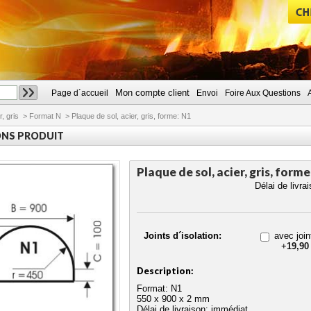
Mon compte client
Page d´accueil
Envoi
Foire Aux Questions
CHERCHER
r, gris
>
Format N
>
Plaque de sol, acier, gris, forme: N1
ONS PRODUIT
Plaque de sol, acier, gris, forme
Délai de livra
Joints d´isolation:
avec join
+
19,90
Description:
Format: N1
550 x 900 x 2 mm
Délai de livraison: immédiat