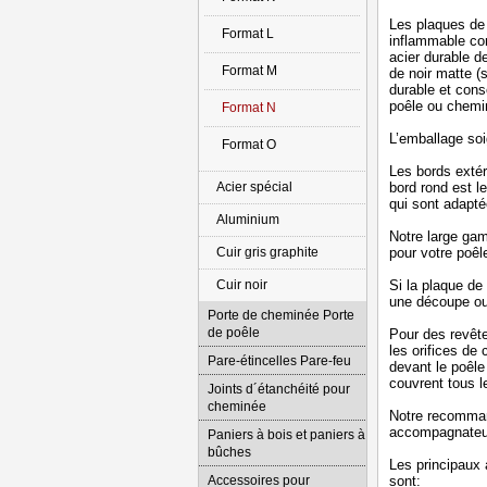
Les plaques de 
Format L
inflammable con
acier durable d
Format M
de noir matte (
durable et cons
poêle ou chemin
Format N
L’emballage soi
Format O
Les bords extér
Acier spécial
bord rond est le
qui sont adapté
Aluminium
Notre large gam
Cuir gris graphite
pour votre poêl
Cuir noir
Si la plaque de
une découpe ou
Porte de cheminée Porte
de poêle
Pour des revêt
les orifices de
Pare-étincelles Pare-feu
devant le poêle
couvrent tous l
Joints d´étanchéité pour
cheminée
Notre recomman
accompagnateur
Paniers à bois et paniers à
bûches
Les principaux 
Accessoires pour
sont: