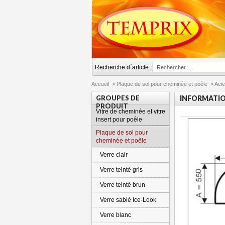
Recherche d´article:
Accueil
>
Plaque de sol pour cheminée et poêle
>
Acie
GROUPES DE
INFORMATI
PRODUIT
Vitre de cheminée et vitre
insert pour poêle
Plaque de sol pour
cheminée et poêle
Verre clair
Verre teinté gris
Verre teinté brun
Verre sablé Ice-Look
Verre blanc