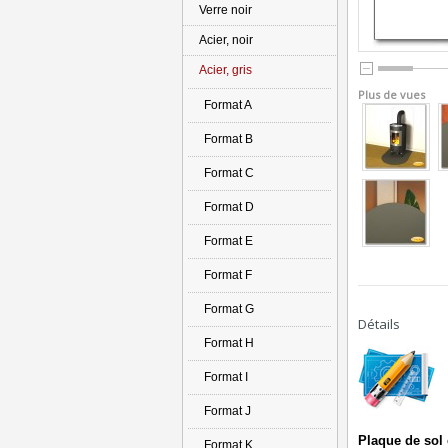
Verre noir
Acier, noir
Acier, gris
Plus de vues
Format A
Format B
Format C
Format D
Format E
Format F
Format G
Détails
Format H
Format I
Format J
Plaque de sol 
Format K