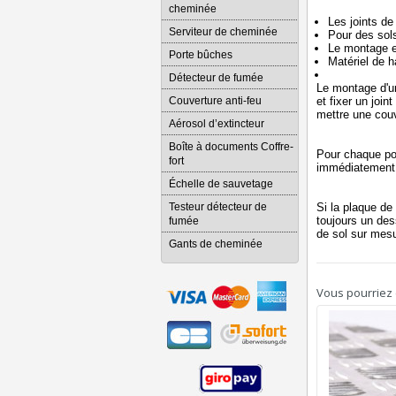
cheminée
Les joints de
Serviteur de cheminée
Pour des sols 
Le montage es
Porte bûches
Matériel de 
Détecteur de fumée
Le montage d'un
Couverture anti-feu
et fixer un joi
mettre une couv
Aérosol d’extincteur
Boîte à documents Coffre-
Pour chaque po
fort
immédiatement e
Échelle de sauvetage
Testeur détecteur de
Si la plaque d
toujours un des
fumée
de sol sur mesu
Gants de cheminée
Vous pourriez é