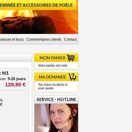
Astuces et trucs
Commentaires clients
Contact
MON PANIER
Votre panier est vide.
: N1
MA DEMANDE
ison:
5-10 jours
129,90 €
You have no items in
your quote.
SERVICE - HOTLINE
ts
 €