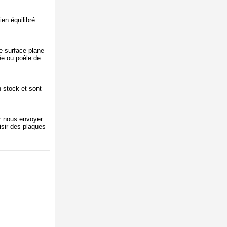
ien équilibré.
ne surface plane
ée ou poêle de
n stock et sont
z nous envoyer
isir des plaques