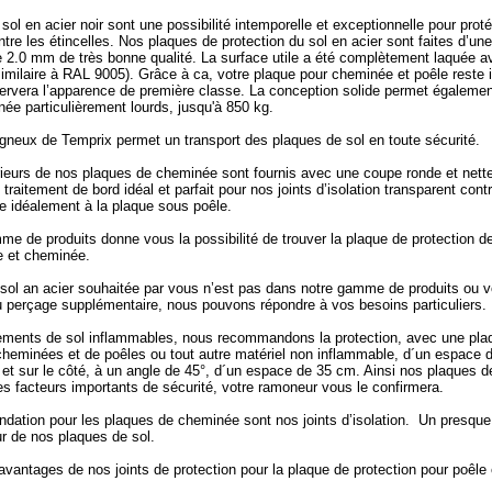
sol en acier noir sont une possibilité intemporelle et exceptionnelle pour proté
tre les étincelles. Nos plaques de protection du sol en acier sont faites d’u
e 2.0 mm de très bonne qualité. La surface utile a été complètement laquée a
similaire à RAL 9005). Grâce à ca, votre plaque pour cheminée et poêle reste 
ervera l’apparence de première classe. La conception solide permet également 
ée particulièrement lourds, jusqu'à 850 kg.
gneux de Temprix permet un transport des plaques de sol en toute sécurité.
ieurs de nos plaques de cheminée sont fournis avec une coupe ronde et nette.
 traitement de bord idéal et parfait pour nos joints d’isolation transparent cont
e idéalement à la plaque sous poêle.
me de produits donne vous la possibilité de trouver la plaque de protection de
e et cheminée.
 sol an acier souhaitée par vous n’est pas dans notre gamme de produits ou v
 perçage supplémentaire, nous pouvons répondre à vos besoins particuliers.
ements de sol inflammables, nous recommandons la protection, avec une plaq
 cheminées et de poêles ou tout autre matériel non inflammable, d´un espace
 et sur le côté, à un angle de 45°, d´un espace de 35 cm. Ainsi nos plaques d
es facteurs importants de sécurité, votre ramoneur vous le confirmera.
dation pour les plaques de cheminée sont nos joints d’isolation. Un presque
 de nos plaques de sol.
avantages de nos joints de protection pour la plaque de protection pour poêle