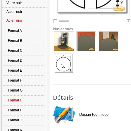
Verre noir
Acier, noir
Acier, gris
Plus de vues
Format A
Format B
Format C
Format D
Format E
Format F
Format G
Détails
Format H
Format I
Dessin technique
Format J
Format K