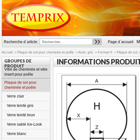
M
Recherche d´article:
Page d´accueil
Accueil
>
Plaque de sol pour cheminée et poêle
>
Acier, gris
>
Format H
>
Plaque de sol, 
INFORMATIONS PRODUI
GROUPES DE
PRODUIT
Vitre de cheminée et vitre
insert pour poêle
Plaque de sol pour
cheminée et poêle
Verre clair
Verre teinté gris
Verre teinté brun
Verre sablé Ice-Look
Verre blanc