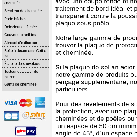
avec une coupe ronde et nett
cheminée
traitement de bord idéal et p
Serviteur de cheminée
transparent contre la pouss
Porte bûches
plaque sous poêle.
Détecteur de fumée
Couverture anti-feu
Notre large gamme de produi
Aérosol d’extincteur
trouver la plaque de protect
Boîte à documents Coffre-
et cheminée.
fort
Échelle de sauvetage
Si la plaque de sol an acie
Testeur détecteur de
notre gamme de produits ou
fumée
perçage supplémentaire, n
Gants de cheminée
particuliers.
Pour des revêtements de s
la protection, avec une plaq
cheminées et de poêles ou t
´un espace de 50 cm minimal
angle de 45°, d´un espace d