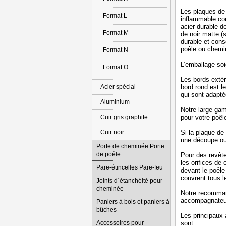
Les plaques de 
Format L
inflammable con
acier durable d
Format M
de noir matte (
durable et cons
poêle ou chemin
Format N
L’emballage soi
Format O
Les bords extér
Acier spécial
bord rond est le
qui sont adapté
Aluminium
Notre large gam
Cuir gris graphite
pour votre poêl
Cuir noir
Si la plaque de
une découpe ou
Porte de cheminée Porte
de poêle
Pour des revêt
les orifices de
Pare-étincelles Pare-feu
devant le poêle
couvrent tous l
Joints d´étanchéité pour
cheminée
Notre recomman
accompagnateur
Paniers à bois et paniers à
bûches
Les principaux 
Accessoires pour
sont: