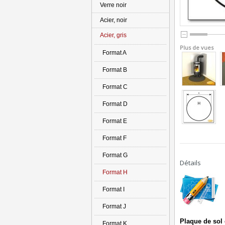
Verre noir
Acier, noir
Acier, gris
Plus de vues
Format A
Format B
Format C
Format D
Format E
Format F
Format G
Détails
Format H
Format I
Format J
Plaque de sol 
Format K