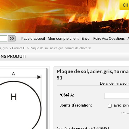
Mon compte client
Page d´accueil
Envoi
Foire Aux Questions
CHERCHER
r, gris
>
Format H
>
Plaque de sol, acier, gris, format de choix S1
ONS PRODUIT
Plaque de sol, acier, gris, form
S1
Délai de livraiso
*
Côté A:
Joints d´isolation:
avec join
* Cham
Numéro de produit: 02132SHS1