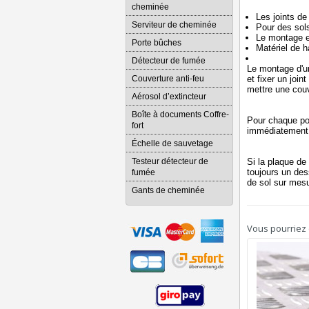
cheminée
Les joints de
Serviteur de cheminée
Pour des sols 
Le montage es
Porte bûches
Matériel de 
Détecteur de fumée
Le montage d'un
Couverture anti-feu
et fixer un joi
mettre une couv
Aérosol d’extincteur
Boîte à documents Coffre-
Pour chaque po
fort
immédiatement e
Échelle de sauvetage
Testeur détecteur de
Si la plaque d
toujours un des
fumée
de sol sur mesu
Gants de cheminée
Vous pourriez é