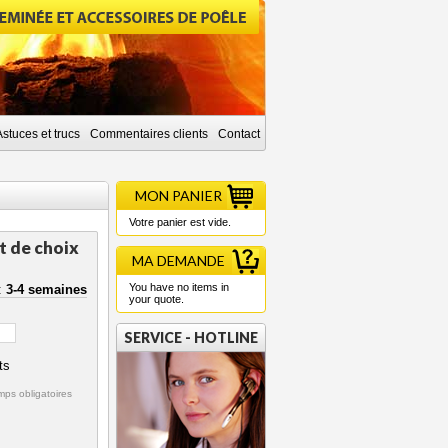
Astuces et trucs
Commentaires clients
Contact
MON PANIER
Votre panier est vide.
at de choix
MA DEMANDE
You have no items in
n:
3-4 semaines
your quote.
SERVICE - HOTLINE
ts
ps obligatoires