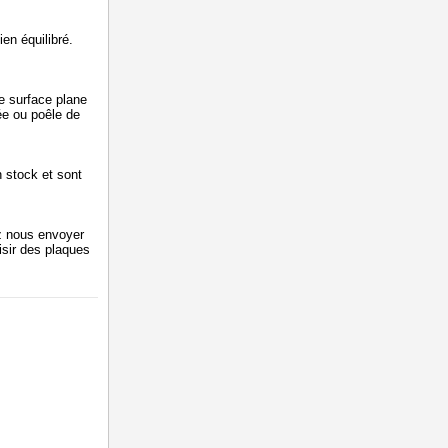
ien équilibré.
ne surface plane
ée ou poêle de
n stock et sont
z nous envoyer
isir des plaques