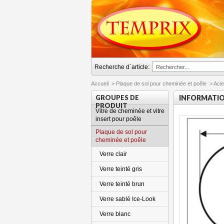
Recherche d´article:
Accueil
>
Plaque de sol pour cheminée et poêle
>
Acie
GROUPES DE
INFORMATI
PRODUIT
Vitre de cheminée et vitre
insert pour poêle
Plaque de sol pour
cheminée et poêle
Verre clair
Verre teinté gris
Verre teinté brun
Verre sablé Ice-Look
Verre blanc