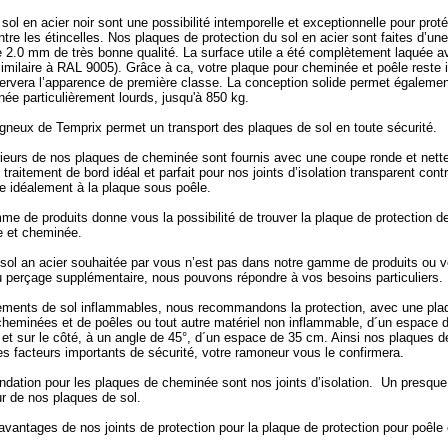
sol en acier noir sont une possibilité intemporelle et exceptionnelle pour proté
tre les étincelles. Nos plaques de protection du sol en acier sont faites d’u
e 2.0 mm de très bonne qualité. La surface utile a été complètement laquée a
similaire à RAL 9005). Grâce à ca, votre plaque pour cheminée et poêle reste 
ervera l’apparence de première classe. La conception solide permet également 
ée particulièrement lourds, jusqu'à 850 kg.
gneux de Temprix permet un transport des plaques de sol en toute sécurité.
ieurs de nos plaques de cheminée sont fournis avec une coupe ronde et nette.
 traitement de bord idéal et parfait pour nos joints d’isolation transparent cont
e idéalement à la plaque sous poêle.
me de produits donne vous la possibilité de trouver la plaque de protection de
e et cheminée.
 sol an acier souhaitée par vous n’est pas dans notre gamme de produits ou v
 perçage supplémentaire, nous pouvons répondre à vos besoins particuliers.
ements de sol inflammables, nous recommandons la protection, avec une plaq
 cheminées et de poêles ou tout autre matériel non inflammable, d´un espace
 et sur le côté, à un angle de 45°, d´un espace de 35 cm. Ainsi nos plaques d
es facteurs importants de sécurité, votre ramoneur vous le confirmera.
dation pour les plaques de cheminée sont nos joints d’isolation. Un presque
 de nos plaques de sol.
avantages de nos joints de protection pour la plaque de protection pour poêle