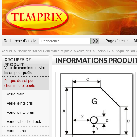
M
Recherche d´article:
Page d´accueil
Accueil
>
Plaque de sol pour cheminée et poêle
>
Acier, gris
>
Format G
>
Plaque de sol, 
INFORMATIONS PRODUI
GROUPES DE
PRODUIT
Vitre de cheminée et vitre
insert pour poêle
Plaque de sol pour
cheminée et poêle
Verre clair
Verre teinté gris
Verre teinté brun
Verre sablé Ice-Look
Verre blanc