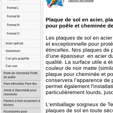
Dessin technique
Format L
Format M
Plaque de sol en acier, pl
pour poêle et cheminée d
Format N
Format O
Les plaques de sol en acier 
et exceptionnelle pour proté
Acier spécial
étincelles. Nos plaques de p
Aluminium
d’une épaisseur en acier d
Cuir gris graphite
qualité. La surface utile a
Cuir noir
couleur de noir matte (simil
plaque pour cheminée et poê
Porte de cheminée Porte
de poêle
conservera l’apparence de 
Pare-étincelles Pare-feu
permet également l'installa
Joints d´étanchéité pour
particulièrement lourds, jus
cheminée
Paniers à bois et paniers à
L’emballage soigneux de Te
bûches
plaques de sol en toute sécu
Accessoires pour