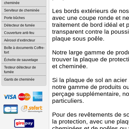
cheminée
Les bords extérieurs de no
Serviteur de cheminée
avec une coupe ronde et nett
Porte bûches
traitement de bord idéal et p
Détecteur de fumée
transparent contre la pouss
Couverture anti-feu
plaque sous poêle.
Aérosol d’extincteur
Boîte à documents Coffre-
Notre large gamme de produi
fort
trouver la plaque de protect
Échelle de sauvetage
et cheminée.
Testeur détecteur de
fumée
Si la plaque de sol an acie
Gants de cheminée
notre gamme de produits ou
perçage supplémentaire, n
particuliers.
Pour des revêtements de s
la protection, avec une plaq
cheminées et de poêles ou t