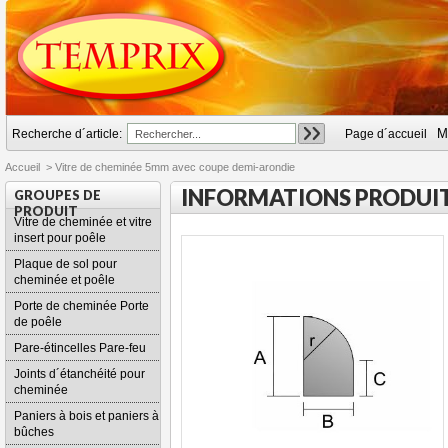
M
Recherche d´article:
Page d´accueil
Accueil
>
Vitre de cheminée 5mm avec coupe demi-arondie
INFORMATIONS PRODUI
GROUPES DE
PRODUIT
Vitre de cheminée et vitre
insert pour poêle
Plaque de sol pour
cheminée et poêle
Porte de cheminée Porte
de poêle
Pare-étincelles Pare-feu
Joints d´étanchéité pour
cheminée
Paniers à bois et paniers à
bûches