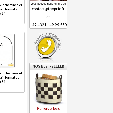
Vous pouvez nous joindre au
our cheminée et
contact@temprix.fr
air, format au
x S4
et
+49 4321 - 49 99 550
NOS BEST-SELLER
our cheminée et
air, format au
x S1
Paniers à bois