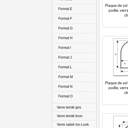
Plaque de sol
Format E
poêle, verre
ch
Format F
Format G
Format H
Format I
Format J
Format L
Format M
Plaque de sol
Format N
poêle, verre
ch
Format O
Verre teinté gris
Verre teinté brun
Verre sablé Ice-Look