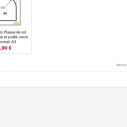
l, Plaque de sol
e et poêle, verre
 format: A3
,90 €
Afficher