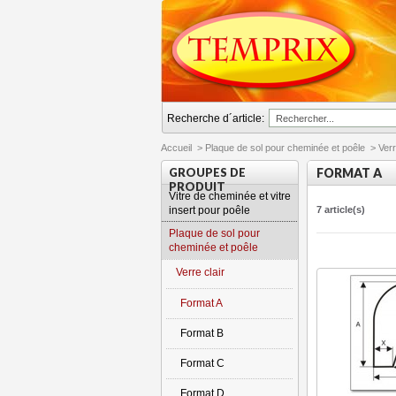
Recherche d´article:
Accueil
>
Plaque de sol pour cheminée et poêle
>
Verr
GROUPES DE
FORMAT A
PRODUIT
Vitre de cheminée et vitre
insert pour poêle
7 article(s)
Plaque de sol pour
cheminée et poêle
Verre clair
Format A
Format B
Format C
Format D