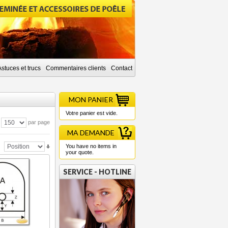
Astuces et trucs
Commentaires clients
Contact
MON PANIER
Votre panier est vide.
par page
MA DEMANDE
You have no items in
your quote.
SERVICE - HOTLINE